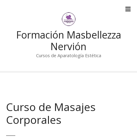
S
a
l
t
Formación Masbellezza
a
r
Nervión
a
l
Cursos de Aparatología Estética
c
o
n
t
e
n
Curso de Masajes
i
d
Corporales
o