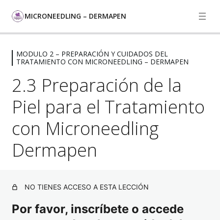
MICRONEEDLING – DERMAPEN
MODULO 2 – PREPARACIÓN Y CUIDADOS DEL
1 – INTRODUCCIÓN AL
TRATAMIENTO CON MICRONEEDLING – DERMAPEN
MICRONEEDLING Y DERMAPEN
2.3 Preparación de la
5 lecciones, 1 cuestionario
MODULO 2 – PREPARACIÓN Y
Piel para el Tratamiento
CUIDADOS DEL TRATAMIENTO CON
MICRONEEDLING – DERMAPEN
con Microneedling
Dermapen
2.1 Evaluación del Historial Médico y de la Piel del
Paciente
2.2 Preparación para el Microneedling con Dermapen
NO TIENES ACCESO A ESTA LECCIÓN
2.3 Preparación de la Piel para el Tratamiento con
Microneedling Dermapen
Por favor, inscríbete o accede