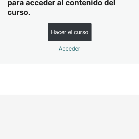
para acceder al contenido del
2.4 Uso adecuado de productos tópicos pretratamiento.
curso.
2.5 Test Módulo 2
MODULO 3 – TÉCNICA Y
CONSIDERACIÓN DURANTE EL
Hacer el curso
TRATAMIENTO
Acceder
5 lecciones, 1 cuestionario
MODULO 4 – COMPLICACIONES Y
EFECTOS SECUNDARIOS
5 lecciones, 1 cuestionario
MÓDULO 5 – CUIDADOS
Ant
Sig
POSTERIORES Y RESULTADOS A
eri
uie
or
nte
LARGO PLAZO
5 lecciones, 1 cuestionario
MÓDULO 6 – TRATAMIENTO
PRÁCTICOS POR ZONAS (Facial)
4 lecciones, 3 cuestionarios
7 – TEST FINAL