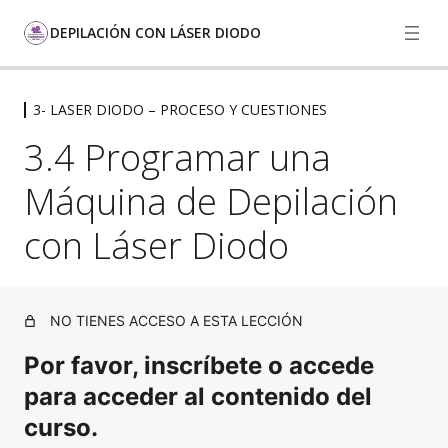
DEPILACIÓN CON LÁSER DIODO
3- LASER DIODO – PROCESO Y CUESTIONES
1 -EL FUNCIONAMIENTO DE LA PIEL
3.4 Programar una
7 lecciones, 1 cuestionario
2- EL FUNCIONAMIENTO DEL PELO
Máquina de Depilación
6 lecciones, 1 cuestionario
3- LASER DIODO – PROCESO Y
con Láser Diodo
CUESTIONES
3.1 Proceso y preparación de la sesión
NO TIENES ACCESO A ESTA LECCIÓN
3.2 Preguntas Frecuentes.
Por favor, inscríbete o accede
3.3 Comparativa Láser de Diodo – Laser de Alejandrita –
IPL (Luz Pulsada)
para acceder al contenido del
curso.
3.4 Programar una Máquina de Depilación con Láser
Diodo