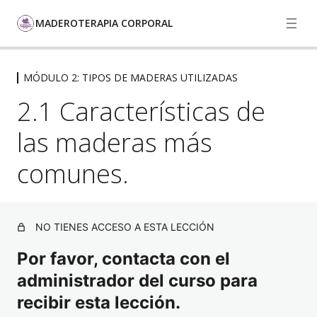
MADEROTERAPIA CORPORAL
MÓDULO 2: TIPOS DE MADERAS UTILIZADAS
MÓDULO 1: INTRODUCCIÓN A LA
MADEROTERAPIA
2.1 Características de
4 lecciones, 1 cuestionario
las maderas más
MÓDULO 2: TIPOS DE MADERAS
UTILIZADAS
comunes.
2.1 Características de las maderas más comunes.
2.2 Propiedades terapéuticas de cada tipo de madera.
NO TIENES ACCESO A ESTA LECCIÓN
2.3 Selección y cuidado de las herramientas de
Por favor, contacta con el
Maderoterapia.
administrador del curso para
2.4 Herramientas de maderas utilizadas.
recibir esta lección.
2.5 TEST MÓDULO 2.