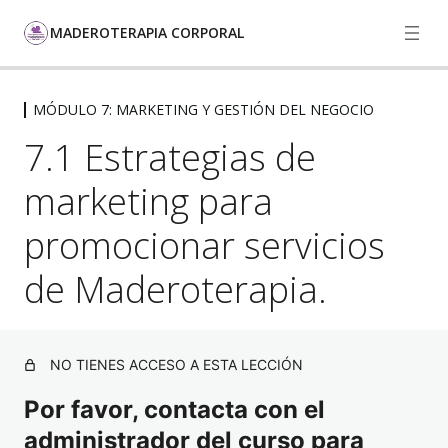
MADEROTERAPIA CORPORAL
MÓDULO 7: MARKETING Y GESTIÓN DEL NEGOCIO
MÓDULO 1: INTRODUCCIÓN A LA
MADEROTERAPIA
7.1 Estrategias de
4 lecciones, 1 cuestionario
marketing para
MÓDULO 2: TIPOS DE MADERAS
UTILIZADAS
promocionar servicios
5 lecciones, 1 cuestionario
MÓDULO 3: TÉCNICAS DE
de Maderoterapia.
MADEROTERAPIA CORPORAL
6 lecciones, 1 cuestionario
MÓDULO 4: PROTOCOLOS Y
NO TIENES ACCESO A ESTA LECCIÓN
SECUENCIAS DE TRATAMIENTO
Por favor, contacta con el
4 lecciones, 1 cuestionario
MÓDULO 5: INTEGRACIÓN CON
administrador del curso para