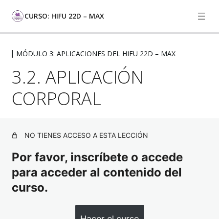
CURSO: HIFU 22D – MAX
MÓDULO 3: APLICACIONES DEL HIFU 22D – MAX
MÓDULO 1: INTRODUCCIÓN AL HIFU
3.2. APLICACIÓN
5 lecciones, 1 cuestionario
MÓDULO 2: FUNDAMENTOS
CORPORAL
CIENTÍFICOS DEL HIFU
5 lecciones, 1 cuestionario
MÓDULO 3: APLICACIONES DEL HIFU
22D – MAX
NO TIENES ACCESO A ESTA LECCIÓN
Por favor, inscríbete o accede
3.1. APLICACIÓN FACIAL
para acceder al contenido del
3.2. APLICACIÓN CORPORAL
curso.
3.3 TEST MÓDULO 3
MÓDULO 4: SEGURIDAD, EFECTOS
Hacer el curso