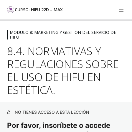
CURSO: HIFU 22D – MAX
MÓDULO 8: MARKETING Y GESTIÓN DEL SERVICIO DE
MÓDULO 1: INTRODUCCIÓN AL HIFU
HIFU
5 lecciones, 1 cuestionario
8.4. NORMATIVAS Y
MÓDULO 2: FUNDAMENTOS
CIENTÍFICOS DEL HIFU
REGULACIONES SOBRE
5 lecciones, 1 cuestionario
MÓDULO 3: APLICACIONES DEL HIFU
EL USO DE HIFU EN
22D – MAX
ESTÉTICA.
3 lecciones, 1 cuestionario
MÓDULO 4: SEGURIDAD, EFECTOS
SECUNDARIOS Y
CONTRAINDICACIONES
NO TIENES ACCESO A ESTA LECCIÓN
5 lecciones, 1 cuestionario
Por favor, inscríbete o accede
MÓDULO 5: MANEJO Y USO DE LA